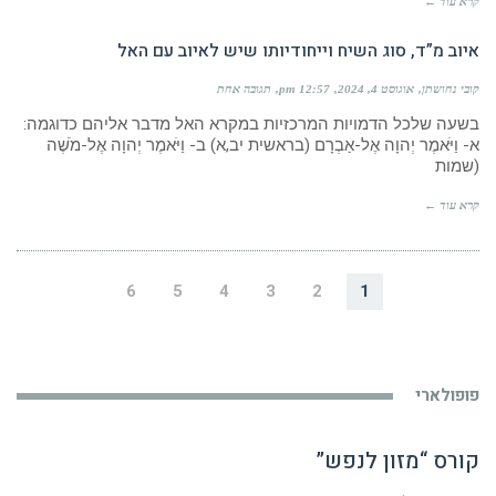
קרא עוד ←
איוב מ”ד, סוג השיח וייחודיותו שיש לאיוב עם האל
קובי נחושתן
אוגוסט 4, 2024
12:57 pm
תגובה אחת
בשעה שלכל הדמויות המרכזיות במקרא האל מדבר אליהם כדוגמה:
א- וַיֹּאמֶר יְהוָה אֶל-אַבְרָם (בראשית יב,א) ב- וַיֹּאמֶר יְהוָה אֶל-מֹשֶׁה
(שמות
קרא עוד ←
6
5
4
3
2
1
פופולארי
קורס “מזון לנפש”