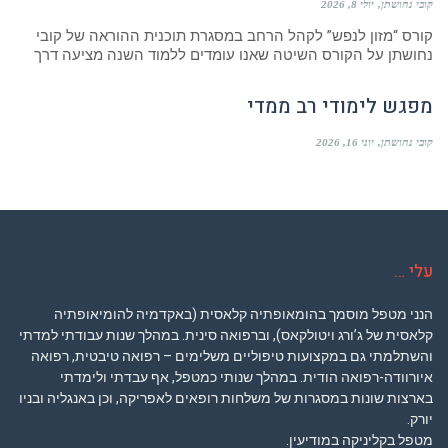
קובי נחושתן
יולי 8, 2026
קורס “מזון לנפש” לקהל הרחב במסגרת תוכנית ההוראה של קובי
נחושתן על הקורס השיטה שאנו עומדים ללמוד השנה מציעה דרך
מפגש לימודי רב ממדי
קובי נחושתן
יוני 16, 2026
עלי …
הנני מטפל מוסמך בהומאופתיה קלאסית (באקדמיה להומיאופתיה
קלאסית של ג’ורג ויטולקאס), וברפואה סינית. במהלך שנות עבודתי למדתי
והשתלמתי גם במקצועות טיפוליים משלימים – רפואה טיבטית, רפואה
איורוודה-רפואה הודית. במהלך שנותי כמטפל, אף עבדתי ולימדתי
בארצות שונות במסגרות של משלחות רופאים לאפריקה, וכן באנגליה ובניו
יורק.
מטפל בקליניקה במודיעין.