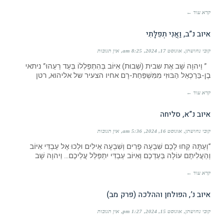
קרא עוד ←
איוב נ”ב, וַאֲנִי תְפִלָּתִי
קובי נחושתן
אוגוסט 17, 2024
8:25 am
אין תגובות
” וַיהוָה שָׁב אֶת שבית (שְׁבוּת) אִיּוֹב בְּהִתְפַּלְלוֹ בְּעַד רֵעֵהוּ” ניתאי
בֶן-בַּרַכְאֵל הַבּוּזִי מִמִּשְׁפַּחַת-רָם אחיו הצעיר של אליהוא, רטן
קרא עוד ←
איוב נ”א, סליחה
קובי נחושתן
אוגוסט 16, 2024
5:36 am
אין תגובות
“וְעַתָּה קְחוּ לָכֶם שִׁבְעָה פָרִים וְשִׁבְעָה אֵילִים וּלְכוּ אֶל עַבְדִּי אִיּוֹב
וְהַעֲלִיתֶם עוֹלָה בַּעַדְכֶם וְאִיּוֹב עַבְדִּי יִתְפַּלֵּל עֲלֵיכֶם… וַיהוָה שָׁב
קרא עוד ←
איוב נ’, הפולחן וההלכה (פרק מב)
קובי נחושתן
אוגוסט 15, 2024
1:27 pm
אין תגובות