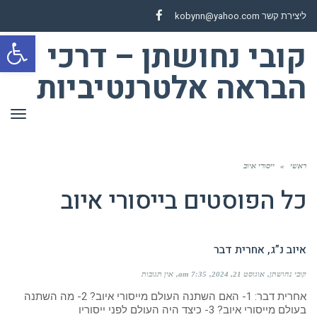
ליצירת קשר
kobynn@yahoo.com
Facebook
קובי נחושתן – דרכי
פת
סרג
הבראה אלטרנטיביות
נגי
תפר
ראשי
»
ייסורי איוב
כל הפוסטים ב
ייסורי איוב
איוב נ”ג, אחרית דבר
קובי נחושתן
אוגוסט 21, 2024
7:35 am
אין תגובות
אחרית דבר: 1- האם השתנה העולם מייסורי איוב? 2- מה השתנה
בעולם מייסורי איוב? 3- כיצד היה העולם לפני ייסוריו