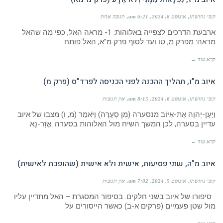
קובי נחושתן
אוגוסט 8, 2024
6:21 am
תגובה אחת
ארבעת הדרכים לצפייה באלוהות: 1- מראה האל, כפי מה שהאל
מראה: מפרק מ, טו ועד לסוף פרק מ”א, האל פותח
קרא עוד ←
איוב מ”ו, תהליך ההכנה לפני הכניסה לפרד”ס (פרק מ)
קובי נחושתן
אוגוסט 6, 2024
8:15 am
אין תגובות
וַיַּעַן-יְהוָה אֶת-אִיּוֹב מנסערה (מִן סְעָרָה) וַיֹּאמַר (מ, ו) מצבו של איוב
עדיין בסערה, לכן המשך השיח מול האלוהות בסערה. אֱזָר-נָא
קרא עוד ←
איוב מ”ה, שתי פסיעות, אישית ולא אישית (שהופכת לאישית)
קובי נחושתן
אוגוסט 5, 2024
7:02 am
אין תגובות
סיפורו של איוב בשני חלקים. בסיפור המסגרת – האל מתדיין עליו
מול שטן פעמיים (פרקים א-ב) כאשר הייסורים על