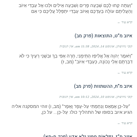
“וְעַתָּה קְחוּ לָכֶם שִׁבְעָה פָרִים וְשִׁבְעָה אֵילִים וּלְכוּ אֶל עַבְדִּי אִיּוֹב
וְהַעֲלִיתֶם עוֹלָה בַּעַדְכֶם וְאִיּוֹב עַבְדִּי יִתְפַּלֵּל עֲלֵיכֶם כִּי אִם
קרא עוד ←
איוב מ”ט, התוצאות (פרק מב)
קובי נחושתן
אוגוסט 14, 2024
11:38 am
אין תגובות
“וַיֹּאמֶר יְהוָה אֶל אֱלִיפַז הַתֵּימָנִי, חָרָה אַפִּי בְךָ וּבִשְׁנֵי רֵעֶיךָ כִּי לֹא
דִבַּרְתֶּם אֵלַי נְכוֹנָה, כְּעַבְדִּי אִיּוֹב” (מב, ז)
קרא עוד ←
איוב מ”ח, ההשתוות (פרק מב)
קובי נחושתן
אוגוסט 10, 2024
10:12 am
אין תגובות
“עַל-כֵּן אֶמְאַס וְנִחַמְתִּי עַל-עָפָר וָאֵפֶר” (מב, ו) זוהי המסקנה אליה
הגיע איוב בסופו של התהליך כולו: עַל-כֵּן…. על כן,
קרא עוד ←
איוב מ”ז, נִפְלָאוֹת מִמֶּנִּי וְלֹא אֵדָע (פרק מ-מא)