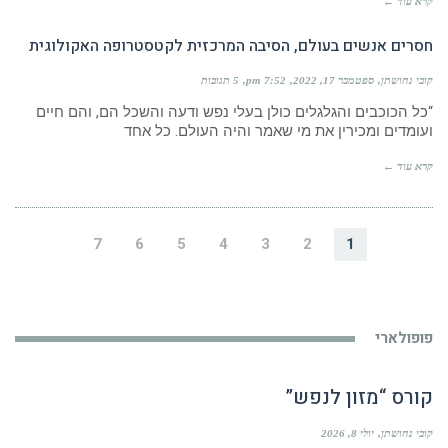
קרא עוד ←
חסרים אנשים בעולם, הסיבה המרכזית לקטסטרופה האקולוגית
קובי נחושתן
ספטמבר 17, 2022
7:52 pm
5 תגובות
“כל הכוכבים והגלגלים כולן בעלי נפש ודעה והשכל הם, והם חיים
ועומדים ומכירין את מי שאמר והיה העולם. כל אחד
קרא עוד ←
7
6
5
4
3
2
1
פופולארי
קורס “מזון לנפש”
קובי נחושתן
יולי 8, 2026