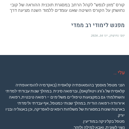
קורס “מזון לנפש” לקהל הרחב במסגרת תוכנית ההוראה של קובי
נחושתן על הקורס השיטה שאנו עומדים ללמוד השנה מציעה דרך
מפגש לימודי רב ממדי
קובי נחושתן
יוני 16, 2026
עלי …
הנני מטפל מוסמך בהומאופתיה קלאסית (באקדמיה להומיאופתיה
קלאסית של ג’ורג ויטולקאס), וברפואה סינית. במהלך שנות עבודתי למדתי
והשתלמתי גם במקצועות טיפוליים משלימים – רפואה טיבטית, רפואה
איורוודה-רפואה הודית. במהלך שנותי כמטפל, אף עבדתי ולימדתי
בארצות שונות במסגרות של משלחות רופאים לאפריקה, וכן באנגליה ובניו
יורק.
מטפל בקליניקה במודיעין.
נשוי לשונית, ואבא למילה ולזהר.