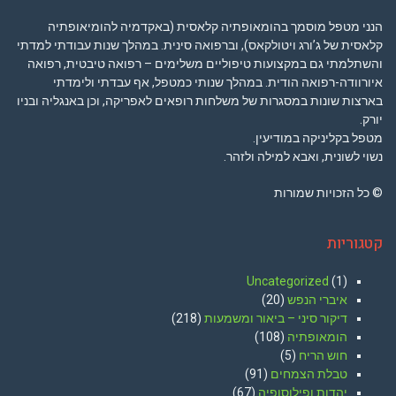
הנני מטפל מוסמך בהומאופתיה קלאסית (באקדמיה להומיאופתיה
קלאסית של ג’ורג ויטולקאס), וברפואה סינית. במהלך שנות עבודתי למדתי
והשתלמתי גם במקצועות טיפוליים משלימים – רפואה טיבטית, רפואה
איורוודה-רפואה הודית. במהלך שנותי כמטפל, אף עבדתי ולימדתי
בארצות שונות במסגרות של משלחות רופאים לאפריקה, וכן באנגליה ובניו
יורק.
מטפל בקליניקה במודיעין.
נשוי לשונית, ואבא למילה ולזהר.
© כל הזכויות שמורות
קטגוריות
Uncategorized
(1)
איברי הנפש
(20)
דיקור סיני – ביאור ומשמעות
(218)
הומאופתיה
(108)
חוש הריח
(5)
טבלת הצמחים
(91)
יהדות ופילוסופיה
(67)