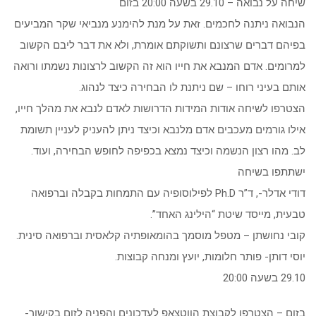
שיחה על נבואה – 29.10 בשעה 20:00 בזום
הנבואה ניתנה לחכמים. זאת על מנת להימנע מנביאי שקר המביעים
בפיהם דברים שרצונם ותשוקתם אומרת, ולא את דבר ליבם הקשוב
למרומים. אדם המנבא את חייו הוא זה הקשוב לרצונות נשמתו ורואה
אותם בעיני רוחו – שם ניתנת לו הבחירה כיצד לנהוג.
הצטרפו לשיחה אודות המידות הדרושות לאדם לנבא את מהלך חייו,
אילו גורמים מעכבים אדם מלנבא וכיצד ניתן להעניק לעניין תשומת
לב. מהו רצון הנשמה וכיצד נמצא בכפיפה לחופש הבחירה, ועוד.
ישתתפו בשיחה
דודי אדלר-, ד”ר Ph.D לפילוסופיה עם התמחות בקבלה וברפואה
טבעית, מייסד שיטת “הילינג האחד”.
קובי נחושתן – מטפל מוסמך בהומאופתיה קלאסית וברפואה סינית.
יוסי דותן- פותר חלומות, יועץ ומנחה קבוצות.
29.10 בשעה 20:00
בזום – הצטרפו לקבוצת הווטצאפ לעדכונים והפניה לזום בקישור-