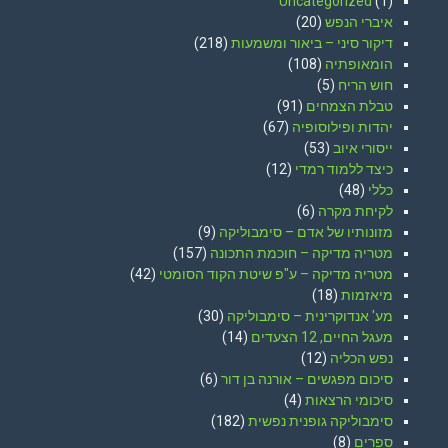
Uncategorized
(1)
איברי הנפש
(20)
דיקור סיני – ביאור ומשמעות
(218)
הומאופתיה
(108)
חוש הריח
(5)
טבלת הצמחים
(91)
יהדות ופילוסופיה
(67)
ייסורי איוב
(53)
כיצד ללמוד רמדי
(12)
כללי
(48)
לקיחת מקרה
(6)
מזונותיו של אדם – סימבוליקה
(9)
מטריה מדיקה – חוכמת התכונה
(157)
מטריה מדיקה – ע"פ שיטת הקוד הסומטי
(42)
מיאזמות
(18)
מע' אנדוקרינית – סימבוליקה
(30)
מעגל החיים, 12 הצעדים
(14)
נפש הכליה
(12)
סיכום מפגשים – אורנה בן דור
(6)
סיכומי הרצאות
(4)
סימבוליקה גופנית נפשית
(182)
ספרים
(8)