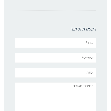
השארת תגובה
שם:*
אימייל*
אתר:
תגובה