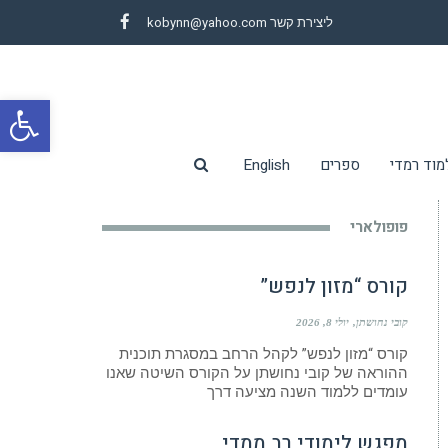
ליצירת קשר
kobynn@yahoo.com
Facebook
פת
סרג
מוד רמדי
ספרים
English
נגי
פופולארי
קורס “מזון לנפש”
קובי נחושתן
יולי 8, 2026
קורס “מזון לנפש” לקהל הרחב במסגרת תוכנית
ההוראה של קובי נחושתן על הקורס השיטה שאנו
עומדים ללמוד השנה מציעה דרך
מפגש לימודי רב ממדי