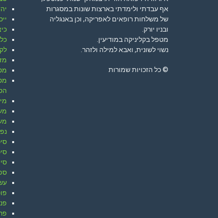
אף עבדתי ולימדתי בארצות שונות במסגרות
יהד
של משלחות רופאים לאפריקה, וכן באנגליה
ייס
ובניו יורק.
כיצ
מטפל בקליניקה במודיעין.
כלל
נשוי לשונית, ואבא למילה ולזהר.
לק
מזו
© כל הזכויות שמורות
מט
מט
הס
מי
מע'
מעגל
נפ
סיכ
סי
סימ
ספ
עש
פוט
פנח
פרק