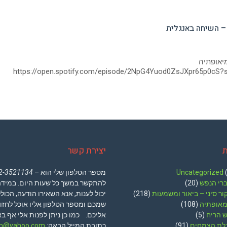
– השיחה באנגלית
יאופתיה
https://open.spotify.com/episode/2NpG4Yuod0ZsJXpr65p0cS
ת
יצירת קשר
(
Uncategorized
מספר הטלפון שלי הוא –
2-3521134
ברי הנפש
(20)
להתקשר במשך כל שעות היום. במידה 
ור סיני – ביאור ומשמעות
(218)
יכול לענות, אנא השאירו הודעה, הכול
מאופתיה
(108)
שמכם ומספר הטלפון אליו אוכל לחזו
ש הריח
(5)
אליכם. כמו כן ניתן לפנות אלי אף 
לת הצמחים
(91)
כתובת המייל הבאה:
nn@yahoo.com