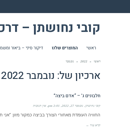
קובי נחושתן – דרכ
ראשי
המוצרים שלנו
דיקור סיני – ביאור ומשמ
ראשי
»
2022
»
נובמבר
ארכיון של:
נובמבר 2022
חלבונים ג’ – “אדם ביצה”
קובי נחושתן
נובמבר 27, 2022
2:01 pm
אין תגובות
החוויה העומדת מאחורי הצורך בביצה כמקור מזון: “אני ח
קרא עוד ←