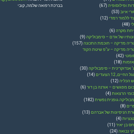
ות ופילוסופיה
(67)
בברכת רפואה שלמה, קובי
ורי איוב
(53)
ד ללמוד רמדי
(12)
י
(48)
יחת מקרה
(6)
נותיו של אדם – סימבוליקה
(9)
ריה מדיקה – חוכמת התכונה
(157)
ריה מדיקה – ע"פ שיטת הקוד
ומטי
(42)
אזמות
(18)
 אנדוקרינית – סימבוליקה
(30)
 החיים, 12 הצעדים
(14)
ש הכליה
(12)
ום מפגשים – אורנה בן דור
(6)
כומי הרצאות
(4)
בוליקה גופנית נפשית
(182)
רים
(8)
רת הניסיונות של אברהם
(13)
נציות
(4)
ס בן יאיר
(11)
י נבואה
(24)