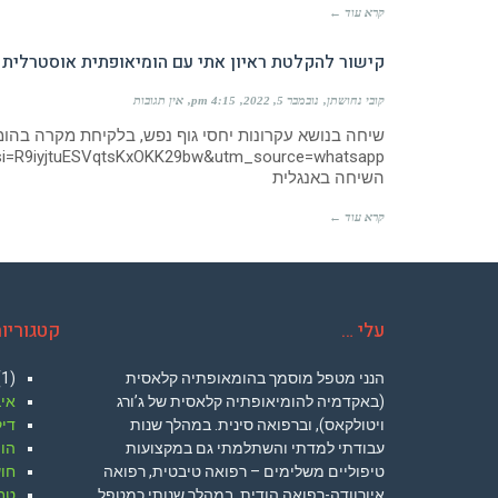
קרא עוד ←
קישור להקלטת ראיון אתי עם הומיאופתית אוסטרלית 
קובי נחושתן
נובמבר 5, 2022
4:15 pm
אין תגובות
שיחה בנושא עקרונות יחסי גוף נפש, בלקיחת מקרה בהומ
?si=R9iyjtuESVqtsKxOKK29bw&utm_source=whatsapp
השיחה באנגלית
קרא עוד ←
עלי …
קטגוריו
הנני מטפל מוסמך בהומאופתיה קלאסית
1)
(באקדמיה להומיאופתיה קלאסית של ג’ורג
אי
ויטולקאס), וברפואה סינית. במהלך שנות
דיק
עבודתי למדתי והשתלמתי גם במקצועות
הו
טיפוליים משלימים – רפואה טיבטית, רפואה
חו
איורוודה-רפואה הודית. במהלך שנותי כמטפל,
טב