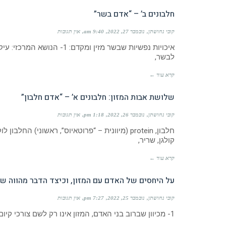
חלבונים ב’ – “אדם בשר”
קובי נחושתן
נובמבר 27, 2022
9:40 am
אין תגובות
איכויות נפשיות שבשר מזין ומ
לבשר,
קרא עוד ←
שלושת אבות המזון: חלבונים א’ – “אדם חלבון”
קובי נחושתן
נובמבר 26, 2022
1:18 pm
אין תגובות
חלבון, protein (מיוונית – “פרוטאיוס”, ראשוני)
קולגן, שריר,
קרא עוד ←
על היחסים של האדם עם המזון, וכיצד הדבר מהווה 
קובי נחושתן
נובמבר 25, 2022
7:27 pm
אין תגובות
1- מכיוון שברוב בני האדם, המזון אינו רק לשם צורכי קיום הגוף, אלא שהמזון במקרים רבים מהווה תחליף ופיצוי לדבר