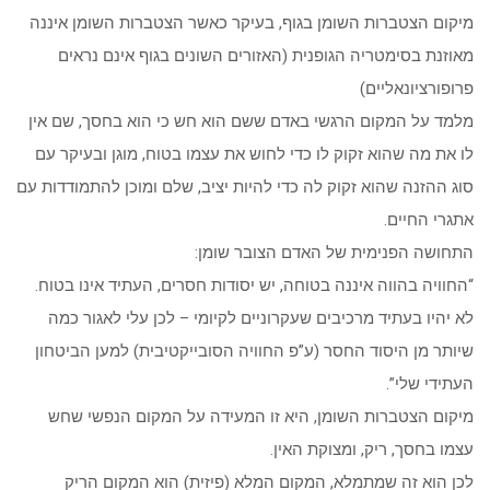
מיקום הצטברות השומן בגוף, בעיקר כאשר הצטברות השומן איננה
מאוזנת בסימטריה הגופנית (האזורים השונים בגוף אינם נראים
פרופורציונאליים)
מלמד על המקום הרגשי באדם ששם הוא חש כי הוא בחסך, שם אין
לו את מה שהוא זקוק לו כדי לחוש את עצמו בטוח, מוגן ובעיקר עם
סוג ההזנה שהוא זקוק לה כדי להיות יציב, שלם ומוכן להתמודדות עם
אתגרי החיים.
התחושה הפנימית של האדם הצובר שומן:
“החוויה בהווה איננה בטוחה, יש יסודות חסרים, העתיד אינו בטוח.
לא יהיו בעתיד מרכיבים שעקרוניים לקיומי – לכן עלי לאגור כמה
שיותר מן היסוד החסר (ע”פ החוויה הסובייקטיבית) למען הביטחון
העתידי שלי”.
מיקום הצטברות השומן, היא זו המעידה על המקום הנפשי שחש
עצמו בחסך, ריק, ומצוקת האין.
לכן הוא זה שמתמלא, המקום המלא (פיזית) הוא המקום הריק