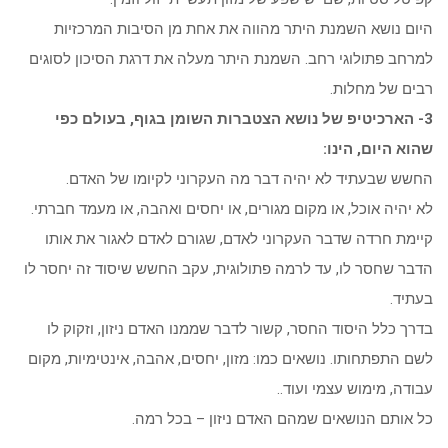
היום נושא השמנת היתר מהווה את אחת מן הסיבות המרכזיות
למרחב פתולוגי רחב. השמנת היתר מעלה את דרגת הסיכון לסוגים
רבים של מחלות.
3- הארכיטיפ של נושא הצטברות השומן בגוף, בעולם כפי
שהוא היום, הינו:
החשש שבעתיד לא יהיה דבר מה העקרוני לקיומו של האדם.
לא יהיה אוכל, או מקום מגורים, או יחסים ואהבה, או מעמד חברתי.
קיימת חרדה שדבר העקרוני לאדם, שגורם לאדם לאגור את אותו
הדבר שחסר לו, עד לרמה פתולוגית, עקב החשש שיסוד זה יחסר לו
בעתיד.
בדרך כלל היסוד החסר, קשור לדבר שממנו האדם ניזון, וזקוק לו
לשם התפתחותו. נושאים כמו: מזון, יחסים, אהבה, אינטימיות, מקום
עבודה, מימוש עצמי ועוד..
כל אותם הנושאים שמהם האדם ניזון – בכל רמה.