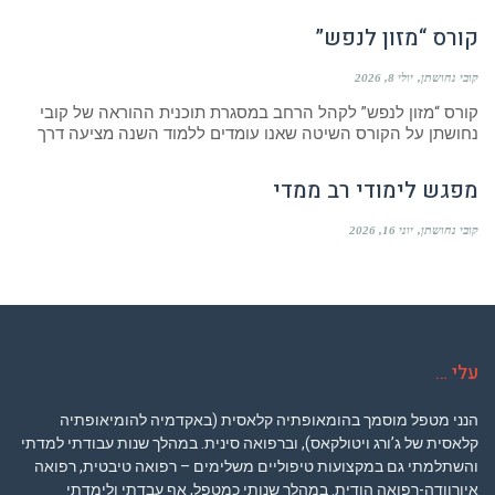
קורס “מזון לנפש”
קובי נחושתן
יולי 8, 2026
קורס “מזון לנפש” לקהל הרחב במסגרת תוכנית ההוראה של קובי
נחושתן על הקורס השיטה שאנו עומדים ללמוד השנה מציעה דרך
מפגש לימודי רב ממדי
קובי נחושתן
יוני 16, 2026
עלי …
הנני מטפל מוסמך בהומאופתיה קלאסית (באקדמיה להומיאופתיה
קלאסית של ג’ורג ויטולקאס), וברפואה סינית. במהלך שנות עבודתי למדתי
והשתלמתי גם במקצועות טיפוליים משלימים – רפואה טיבטית, רפואה
איורוודה-רפואה הודית. במהלך שנותי כמטפל, אף עבדתי ולימדתי