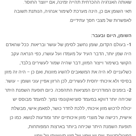
שאותה האנרגיה ההכרחית תהייה זמינה, אם ייווצר החוסר.
תאי השומן אם כן, הינה מערכת לשימור אנרגיה, הנותנת תשובה
לאפשרות של מצבי חסך עתידיים.
השומן, היום ובעבר:
1-
בעולם הקדום, שומן נחשב לסימן של עושר ובריאות. ככל שהאדם
היה שמן יותר, הדבר העיד על מעמדו ועל עושרו, כפי הנראה עקב
הקושי בשימור וייצור המזון, דבר שהיה שמור לעשירים בלבד,
כשלעניים לא היה את המשאבים להשיג מזונות, ואם כן – היה זה מזון
בסיסי ולא איכותי יחסית לעשירים, לכן הרזון אפיין עוני ושומן – עושר.
2-
בזמנים המודרניים המציאות התהפכה. כיום תופעת השמנת היתר
שכיחה יותר דווקא במעמד סוציואקונומי נמוך. למעמד מבוסס יש
יכולת לרכוש מזון איכותי, ללכת לחדר כושר, למאמן אישי, מבשלת
אישית, רכישה של מוצרי מזון איכותיים יותר ומודעות לנושא. כמו כן
תופעת השמנת היתר שכיחה ביותר בארצות המפותחות,
קפיטליסטיות, שם יש שפע של מזון תעשייתי זול וזמין.