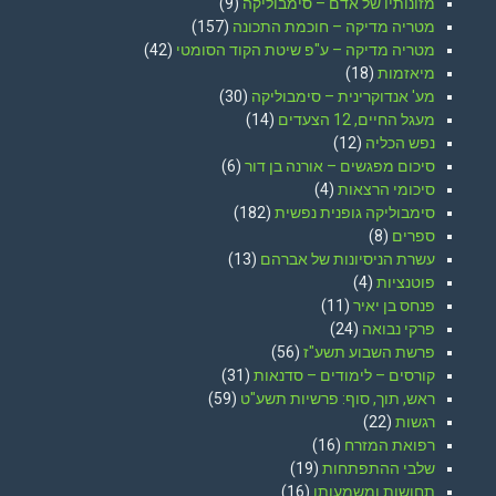
מזונותיו של אדם – סימבוליקה
(9)
מטריה מדיקה – חוכמת התכונה
(157)
מטריה מדיקה – ע"פ שיטת הקוד הסומטי
(42)
מיאזמות
(18)
מע' אנדוקרינית – סימבוליקה
(30)
מעגל החיים, 12 הצעדים
(14)
נפש הכליה
(12)
סיכום מפגשים – אורנה בן דור
(6)
סיכומי הרצאות
(4)
סימבוליקה גופנית נפשית
(182)
ספרים
(8)
עשרת הניסיונות של אברהם
(13)
פוטנציות
(4)
פנחס בן יאיר
(11)
פרקי נבואה
(24)
פרשת השבוע תשע"ז
(56)
קורסים – לימודים – סדנאות
(31)
ראש, תוך, סוף: פרשיות תשע"ט
(59)
רגשות
(22)
רפואת המזרח
(16)
שלבי ההתפתחות
(19)
תחושות ומשמעותן
(16)