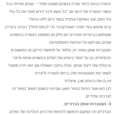
החוויה בהווה (יותר שכיח בנשים) מאמץ תמידי – שוחק וסיזיפי בכל
נושאי העשייה של היום יום. “כל נושא ודבר דורש ממני את כל כולי
וכל הזמן, ואני נשחקת ונותרת בסוף היום ללא כוחות”.
קיים שימוש בצד המיני האטרקטיבי כדי לבסס תהליך הכרוך ביצירה,
ששימוש בביטויים המיניים הם חלק מן המאמץ העשייה בנושאים
שונים, אם דגש על הנראות והאסתטיקה.
הצטברות שומן באזור זה, מלמד על תחושת הריקון מן המשאבים
הבסיסיים, וכן על חוסר ביטחון של האדם בנושאים שהוא מייצר
וביכולת שלו ליצור אותם. עולה בתוכו השאלה אם הוא יהיה מסוגל
לשמר את האוטנטיות שלו, ביחס לעשייה וליצירה.
אין בו את ביטחון שכן, שיצליח.
לכן הוא אוגר כוחות באזור האגן, שביטויו בשומן הנאגר באזור זה
לצרכים עתידיים.
3- הצטברות שומן בברכיים:
הברכיים זהו המקום הראשון להראות את כיוון ההליכה של האדם,