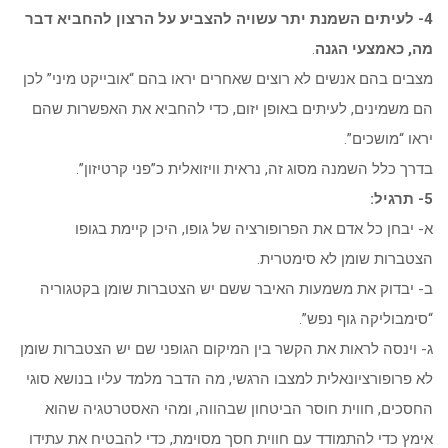
4- לעיתים השמנת יתר עשויה להצביע על הרצון להחביא דבר
מה, כאמצעי הגנה
.
מצבים בהם אנשים לא רוצים שאחרים יראו בהם “אובייקט מיני” לכן
הם משמינים, לעיתים באופן יזום, כדי להחביא את האפשרות שהם
יראו “מושכים”.
בדרך כלל השמנה מסוג זה, נראית וויזואלית כ”פני קרטיזון”.
5- תרגיל:
א- יבחן כל אדם את הפרופורציה של גופו, היכן קיימת בגופו
הצטברות שומן לא סימטרית.
ב- יבדוק את משמעות האיבר ששם יש הצטברות שומן בקטגוריה
“סימבוליקה גוף נפש”.
ג- וינסה לראות את הקשר בין המיקום הגופני שם יש הצטברות שומן
לא פרופורציונאלית למצבו הרגשי, מה הדבר מלמד עליו בנושא סוגי
החסכים, חווית חוסר הביטחון שבהווה, ומהי האסטרטגיה שהוא
אימץ כדי להתמודד עם חווית חסך מסוימת, כדי להבטיח את עתידו