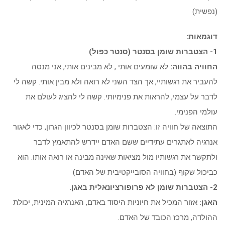
(נפשית)
דוגמאות:
1- הצטברות שומן בסנטר (סנטר כפול)
החוויה בהווה:
לא שומעים אותי , לא מבינים אותי, אני מנסה
להעביר את רגשותיי, אך הצד השני לא רואה ולא מבין אותי. קשה לי
לדבר על עצמי, להראות את פנימיותי. קשה לי להציג לעולם את
עולמי הפנימי.
התוצאה של חוויה זו: הצטברות שומן בסנטר לכיוון הגרון, כדי לאגור
אנרגיה לאתגרים עתידיים ששם האדם יידרש להתאמץ לדבר
ולתקשר את רגשותיו מול מציאות שאינה מבינה או רואה אותו. הוא
כביכול שקוף (בחוויה הסובייקטיבית של האדם)
2- הצטברות שומן לא פרופורציונאלית באגן.
האגן:
אזור המכיל את חיוניות היסוד באדם, האנרגיה המינית, יכולת
ההולדה, מרכז הכובד של האדם.