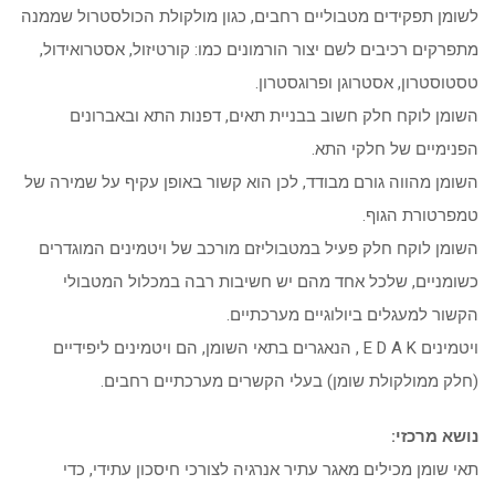
לשומן תפקידים מטבוליים רחבים, כגון מולקולת הכולסטרול שממנה
מתפרקים רכיבים לשם יצור הורמונים כמו: קורטיזול, אסטרואידול,
טסטוסטרון, אסטרוגן ופרוגסטרון.
השומן לוקח חלק חשוב בבניית תאים, דפנות התא ובאברונים
הפנימיים של חלקי התא.
השומן מהווה גורם מבודד, לכן הוא קשור באופן עקיף על שמירה של
טמפרטורת הגוף.
השומן לוקח חלק פעיל במטבוליזם מורכב של ויטמינים המוגדרים
כשומניים, שלכל אחד מהם יש חשיבות רבה במכלול המטבולי
הקשור למעגלים ביולוגיים מערכתיים.
ויטמינים E D A K , הנאגרים בתאי השומן, הם ויטמינים ליפידיים
(חלק ממולקולת שומן) בעלי הקשרים מערכתיים רחבים.
נושא מרכזי:
תאי שומן מכילים מאגר עתיר אנרגיה לצורכי חיסכון עתידי, כדי